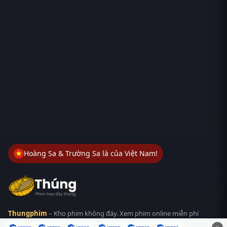
Hoàng Sa & Trường Sa là của Việt Nam!
Thungphim
– Kho phim không đáy. Xem phim online miễn phí
HD 4K Vietsub, thuyết minh, lồng tiếng. Cập nhật nhanh 24/7,