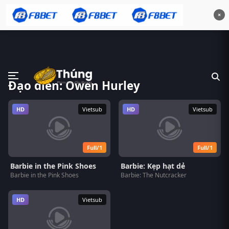
×
Đạo diễn: Owen Hurley
HD
Vietsub
HD
Vietsub
Full/1
Full/1
Barbie in the Pink Shoes
Barbie: Kẹp hạt dẻ
Barbie in the Pink Shoes
Barbie: The Nutcracker
HD
Vietsub