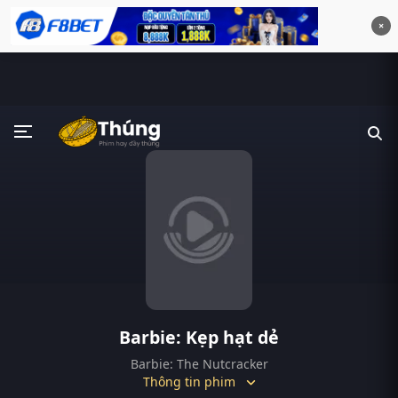
×
Barbie: Kẹp hạt dẻ
Barbie: The Nutcracker
Thông tin phim