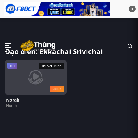
×
Đạo diễn: Ekkachai Srivichai
HD
Thuyết Minh
Full/1
Norah
Norah