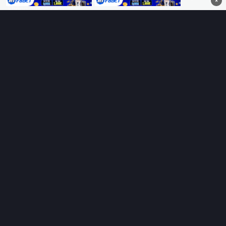
×
không quảng cáo.
HỆ SINH THÁI
Thungphim
ĐANG XEM
RoPhim
PhimMoi
MotPhim
MotChill
GhienPhim
HỖ TRỢ