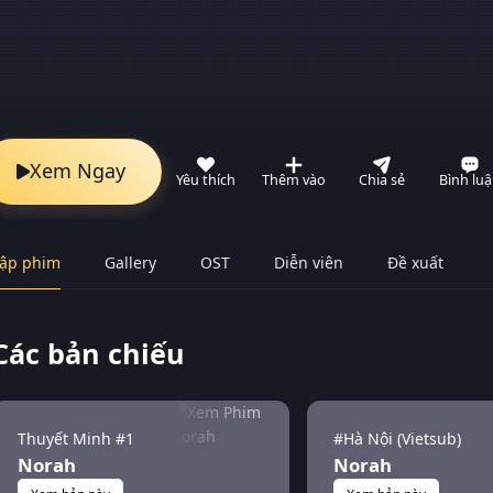
Xem Ngay
Yêu thích
Thêm vào
Chia sẻ
Bình lu
ập phim
Gallery
OST
Diễn viên
Đề xuất
Các bản chiếu
Thuyết Minh #1
#Hà Nội (Vietsub)
Norah
Norah