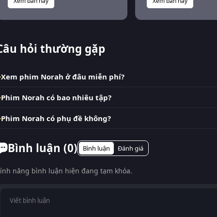
Xem bản này
Xem bản này
Câu hỏi thường gặp
Xem phim Norah ở đâu miễn phí?
Phim Norah có bao nhiêu tập?
Phim Norah có phụ đề không?
Bình luận (
0
)
Bình luận
Đánh giá
ính năng bình luận hiện đang tạm khóa.