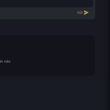
Gửi
ận nào