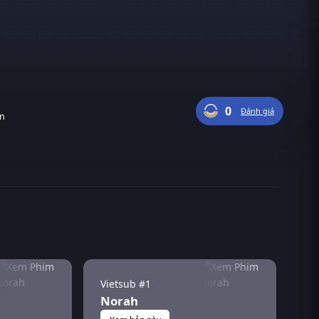
0
Đánh giá
ận
Vietsub #1
Norah