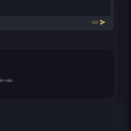
Gửi
ận nào