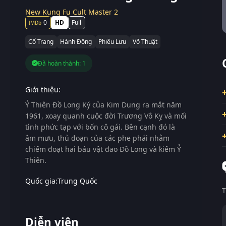
New Kung Fu Cult Master 2
0
HD
Full
Cổ Trang
Hành Động
Phiêu Lưu
Võ Thuật
Đã hoàn thành: 1
Giới thiệu:
Ỷ Thiên Đồ Long Ký của Kim Dung ra mắt năm
1961, xoay quanh cuộc đời Trương Vô Kỵ và mối
tình phức tạp với bốn cô gái. Bên cạnh đó là
âm mưu, thủ đoạn của các phe phái nhằm
chiếm đoạt hai báu vật đao Đồ Long và kiếm Ỷ
Thiên.
Quốc gia:
Trung Quốc
T
Diễn viên