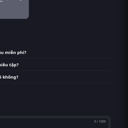
âu miễn phí?
hiêu tập?
ề không?
0 / 1000