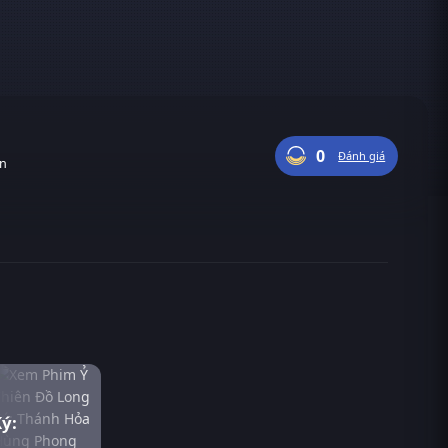
0
Đánh giá
ận
ý: