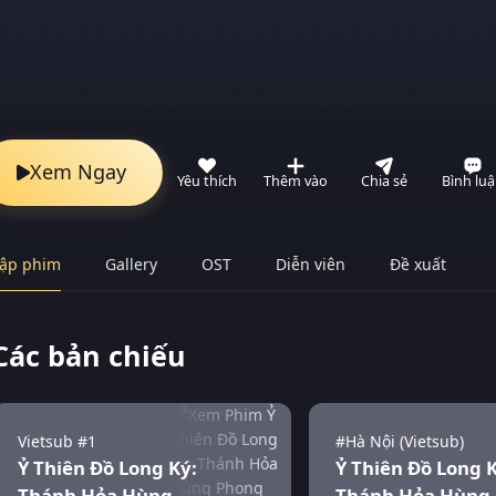
Xem Ngay
Yêu thích
Thêm vào
Chia sẻ
Bình lu
ập phim
Gallery
OST
Diễn viên
Đề xuất
Các bản chiếu
Vietsub #1
#Hà Nội (Vietsub)
Ỷ Thiên Đồ Long Ký:
Ỷ Thiên Đồ Long K
Thánh Hỏa Hùng
Thánh Hỏa Hùng