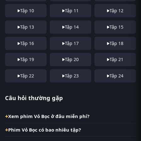
Tập 10
Tập 11
Tập 12
Tập 13
Tập 14
Tập 15
Tập 16
Tập 17
Tập 18
Tập 19
Tập 20
Tập 21
Tập 22
Tập 23
Tập 24
Câu hỏi thường gặp
Xem phim Vỏ Bọc ở đâu miễn phí?
Phim Vỏ Bọc có bao nhiêu tập?