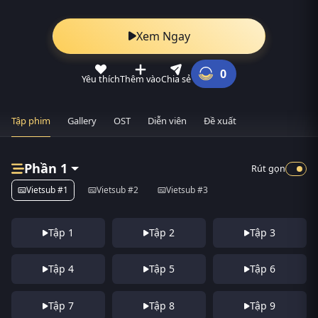
Xem Ngay
0
Yêu thích
Thêm vào
Chia sẻ
Tập phim
Gallery
OST
Diễn viên
Đề xuất
Phần 1
Rút gọn
Vietsub #1
Vietsub #2
Vietsub #3
Tập 1
Tập 2
Tập 3
Tập 4
Tập 5
Tập 6
Tập 7
Tập 8
Tập 9