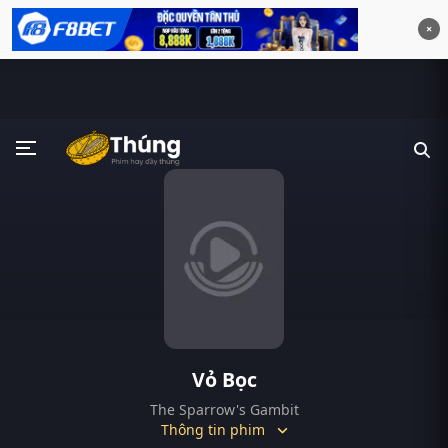
×
Vỏ Bọc
The Sparrow's Gambit
Thông tin phim