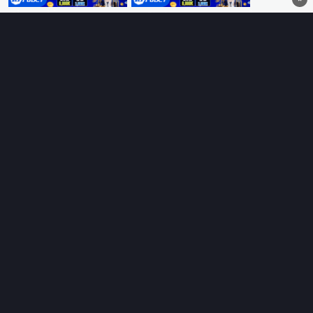
Thungphim
– Kho phim không đáy. Xem phim online miễn phí
HD 4K Vietsub, thuyết minh, lồng tiếng. Cập nhật nhanh 24/7,
không quảng cáo.
HỆ SINH THÁI
Thungphim
ĐANG XEM
RoPhim
PhimMoi
MotPhim
MotChill
GhienPhim