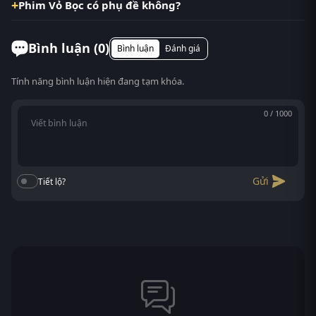
Phim Vỏ Bọc có phụ đề không?
Bình luận (
0
)
Bình luận
Đánh giá
Tính năng bình luận hiện đang tạm khóa.
0 / 1000
Gửi
Tiết lộ?