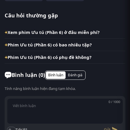
Câu hỏi thường gặp
Xem phim Ưu tú (Phần 6) ở đâu miễn phí?
Phim Ưu tú (Phần 6) có bao nhiêu tập?
Phim Ưu tú (Phần 6) có phụ đề không?
Bình luận (
0
)
Bình luận
Đánh giá
Tính năng bình luận hiện đang tạm khóa.
0 / 1000
Gửi
Tiết lộ?