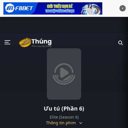
×
Ưu tú (Phần 6)
Elite (Season 6)
Thông tin phim