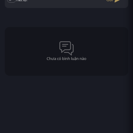
Chưa có bình luận nào