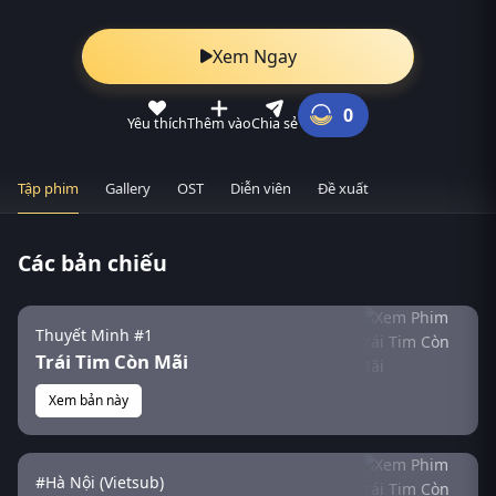
Xem Ngay
0
Yêu thích
Thêm vào
Chia sẻ
Tập phim
Gallery
OST
Diễn viên
Đề xuất
Các bản chiếu
Thuyết Minh #1
Trái Tim Còn Mãi
Xem bản này
#Hà Nội (Vietsub)