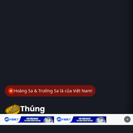
Hoàng Sa & Trường Sa là của Việt Nam!
×
Thungphim
– Kho phim không đáy. Xem phim online miễn phí
HD 4K Vietsub, thuyết minh, lồng tiếng. Cập nhật nhanh 24/7,