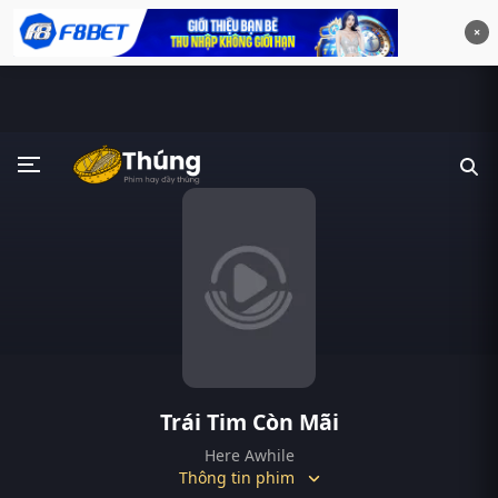
×
Trái Tim Còn Mãi
Here Awhile
Thông tin phim