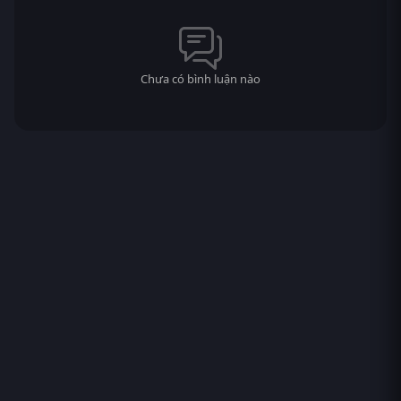
Chưa có bình luận nào