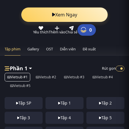
Xem Ngay
0
Yêu thích
Thêm vào
Chia sẻ
Tập phim
Gallery
OST
Diễn viên
Đề xuất
Phần 1
Rút gọn
Vietsub #1
Vietsub #2
Vietsub #3
Vietsub #4
Vietsub #5
Tập SP
Tập 1
Tập 2
Tập 3
Tập 4
Tập 5