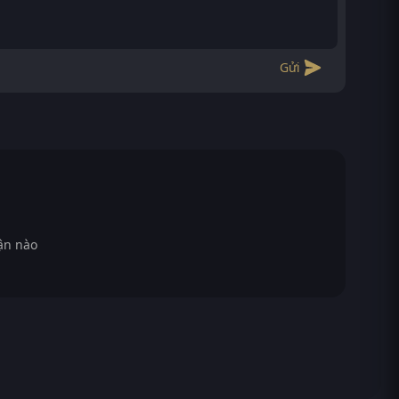
Gửi
ận nào