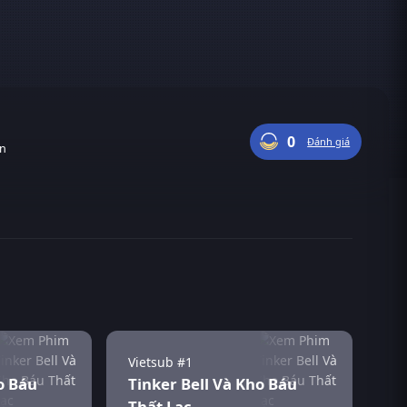
0
Đánh giá
ận
Vietsub #1
o Báu
Tinker Bell Và Kho Báu
Thất Lạc