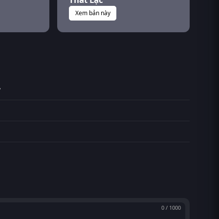
Xem bản này
?
0 / 1000