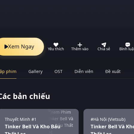
Xem Ngay
Yêu thích
Thêm vào
Chia sẻ
Bình lu
ập phim
Gallery
OST
Diễn viên
Đề xuất
Các bản chiếu
Thuyết Minh #1
#Hà Nội (Vietsub)
Tinker Bell Và Kho Báu
Tinker Bell Và Kh
Thất Lạc
Thất Lạc