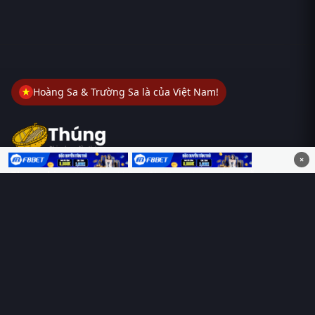
Hoàng Sa & Trường Sa là của Việt Nam!
×
Thungphim
– Kho phim không đáy. Xem phim online miễn phí
HD 4K Vietsub, thuyết minh, lồng tiếng. Cập nhật nhanh 24/7,
không quảng cáo.
HỆ SINH THÁI
Thungphim
ĐANG XEM