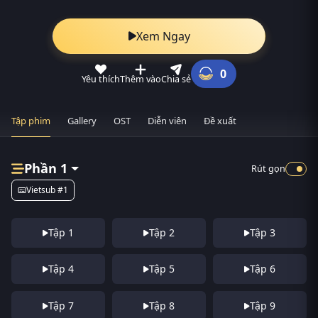
Xem Ngay
0
Yêu thích
Thêm vào
Chia sẻ
Tập phim
Gallery
OST
Diễn viên
Đề xuất
Phần 1
Rút gọn
Vietsub #1
Tập 1
Tập 2
Tập 3
Tập 4
Tập 5
Tập 6
Tập 7
Tập 8
Tập 9