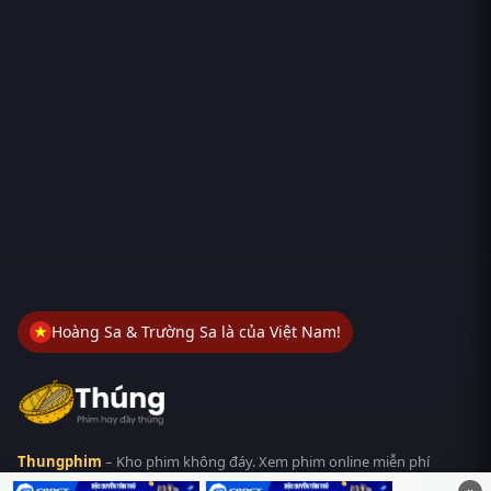
Hoàng Sa & Trường Sa là của Việt Nam!
Thungphim
– Kho phim không đáy. Xem phim online miễn phí
HD 4K Vietsub, thuyết minh, lồng tiếng. Cập nhật nhanh 24/7,