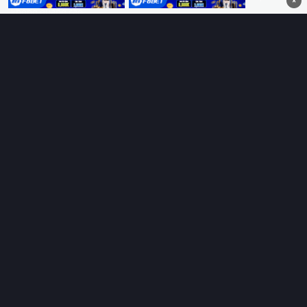
×
không quảng cáo.
HỆ SINH THÁI
Thungphim
ĐANG XEM
RoPhim
PhimMoi
MotPhim
MotChill
GhienPhim
HỖ TRỢ