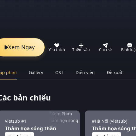
Xem Ngay
Yêu thích
Thêm vào
Chia sẻ
Bình lu
ập phim
Gallery
OST
Diễn viên
Đề xuất
Các bản chiếu
Vietsub #1
#Hà Nội (Vietsub)
Thảm họa sóng thần
Thảm họa sóng t