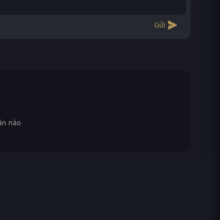
Gửi
ận nào