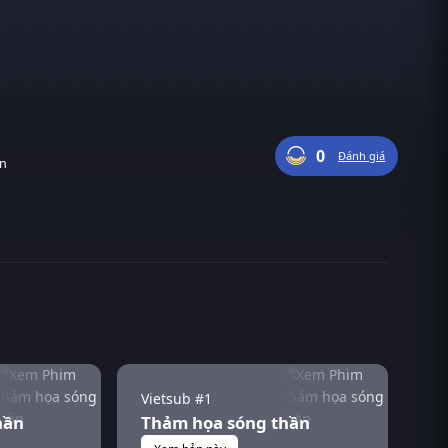
0
Đánh giá
ận
Vietsub #1
hần
Thảm họa sóng thần