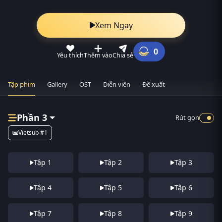
Xem Ngay
0
Yêu thích
Thêm vào
Chia sẻ
Tập phim
Gallery
OST
Diễn viên
Đề xuất
Phần 3
Rút gọn
Vietsub #1
Tập 1
Tập 2
Tập 3
Tập 4
Tập 5
Tập 6
Tập 7
Tập 8
Tập 9