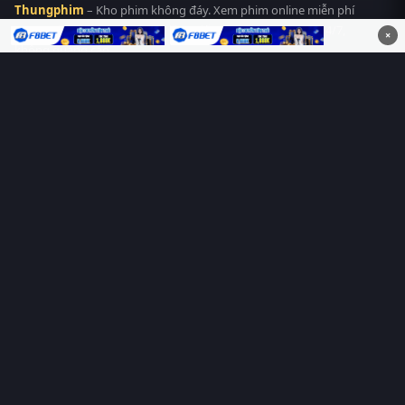
Thungphim
– Kho phim không đáy. Xem phim online miễn phí
HD 4K Vietsub, thuyết minh, lồng tiếng. Cập nhật nhanh 24/7,
×
không quảng cáo.
HỆ SINH THÁI
Thungphim
ĐANG XEM
RoPhim
PhimMoi
MotPhim
MotChill
GhienPhim