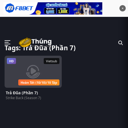
×
Tags: Trả Đũa (Phần 7)
HD
Vietsub
Hoàn Tất (10/10)/10 Tập
Trả Đũa (Phần 7)
Strike Back (Season 7)