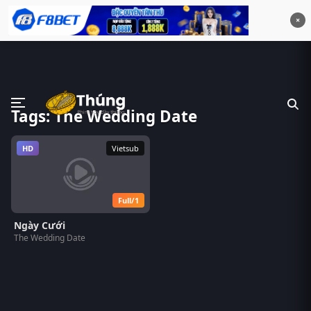
×
Tags: The Wedding Date
HD
Vietsub
Full/1
Ngày Cưới
The Wedding Date