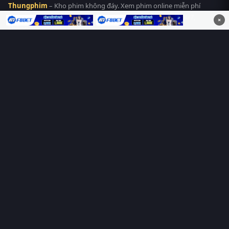
Thungphim
– Kho phim không đáy. Xem phim online miễn phí
HD 4K Vietsub, thuyết minh, lồng tiếng. Cập nhật nhanh 24/7,
×
không quảng cáo.
HỆ SINH THÁI
Thungphim
ĐANG XEM
RoPhim
PhimMoi
MotPhim
MotChill
GhienPhim