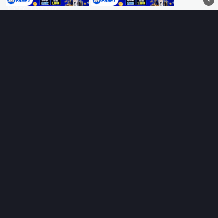
×
không quảng cáo.
HỆ SINH THÁI
Thungphim
ĐANG XEM
RoPhim
PhimMoi
MotPhim
MotChill
GhienPhim
HỖ TRỢ