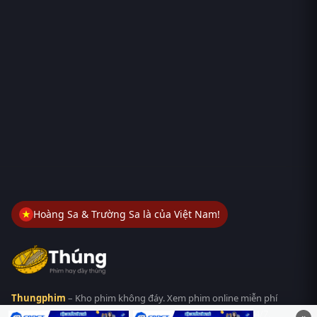
Hoàng Sa & Trường Sa là của Việt Nam!
Thungphim
– Kho phim không đáy. Xem phim online miễn phí
HD 4K Vietsub, thuyết minh, lồng tiếng. Cập nhật nhanh 24/7,