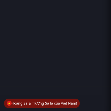
Hoàng Sa & Trường Sa là của Việt Nam!