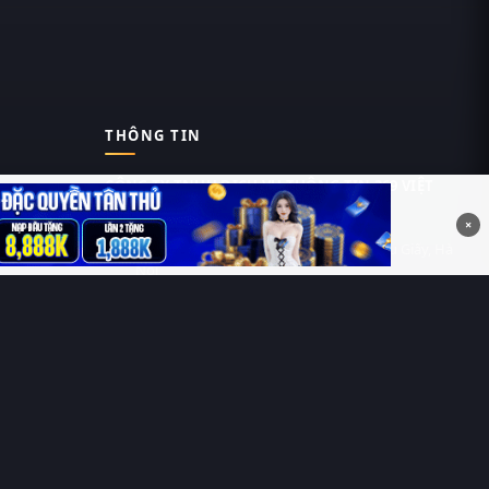
THÔNG TIN
CÔNG TY TNHH DỊCH VỤ THÔNG TIN 369 VIỆT
NAM
×
Tầng 6, Tòa nhà Việt Á, Số 9 Duy Tân, Cầu Giấy, Hà
Nội
MST: 0111055981
Nguyễn Hữu Thái Hùng
0912 588 787
contact@thung-phim.com