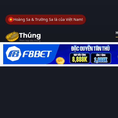
Hoàng Sa & Trường Sa là của Việt Nam!
H
Thungphim
– Kho phim không đáy. Xem phim online miễn phí
HD 4K Vietsub, thuyết minh, lồng tiếng. Cập nhật nhanh 24/7,
không quảng cáo.