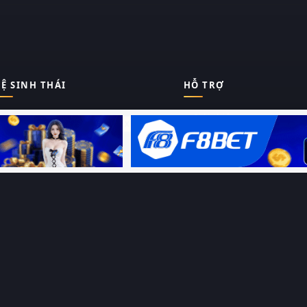
Ệ SINH THÁI
HỖ TRỢ
Giới thiệu
Thungphim
ĐANG XEM
Liên hệ
Hỏi – Đáp
RoPhim
Chính sách bảo mật
Điều khoản sử dụng
PhimMoi
Sitemap
MotPhim
MotChill
GhienPhim