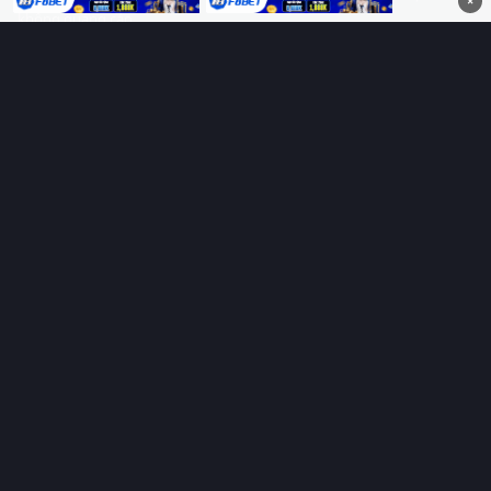
×
không quảng cáo.
HỆ SINH THÁI
Thungphim
ĐANG XEM
RoPhim
PhimMoi
MotPhim
MotChill
GhienPhim
HỖ TRỢ