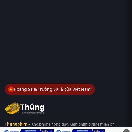
Hoàng Sa & Trường Sa là của Việt Nam!
Thungphim
– Kho phim không đáy. Xem phim online miễn phí
HD 4K Vietsub, thuyết minh, lồng tiếng. Cập nhật nhanh 24/7,