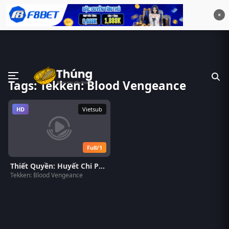
×
Tags: Tekken: Blood Vengeance
HD
Vietsub
Full/1
Thiết Quyền: Huyết Chi Phục Cừu
Tekken: Blood Vengeance