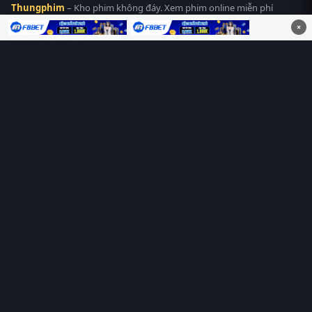
Thungphim
– Kho phim không đáy. Xem phim online miễn phí
HD 4K Vietsub, thuyết minh, lồng tiếng. Cập nhật nhanh 24/7,
×
không quảng cáo.
HỆ SINH THÁI
Thungphim
ĐANG XEM
RoPhim
PhimMoi
MotPhim
MotChill
GhienPhim