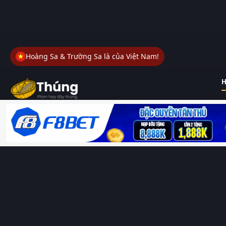
Hoàng Sa & Trường Sa là của Việt Nam!
H
Thungphim
– Kho phim không đáy. Xem phim online miễn phí
HD 4K Vietsub, thuyết minh, lồng tiếng. Cập nhật nhanh 24/7,
không quảng cáo.