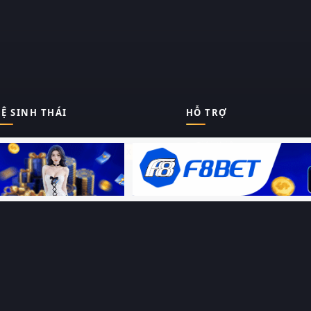
Ệ SINH THÁI
HỖ TRỢ
Giới thiệu
Thungphim
ĐANG XEM
Liên hệ
Hỏi – Đáp
RoPhim
Chính sách bảo mật
Điều khoản sử dụng
PhimMoi
Sitemap
MotPhim
MotChill
GhienPhim