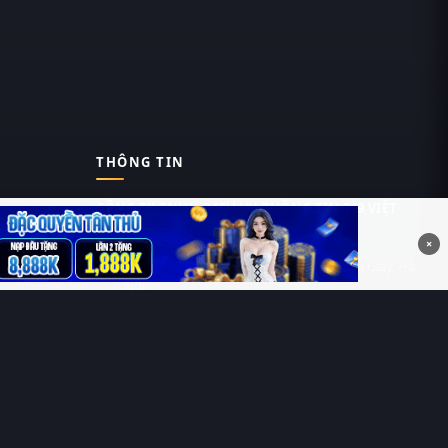
THÔNG TIN
CÔNG TY TNHH DỊCH VỤ THÔNG TIN 369 VIỆT
NAM
×
Tầng 6, Tòa nhà Việt Á, Số 9 Duy Tân, Cầu Giấy, Hà
Nội
MST: 0111055981
Nguyễn Hữu Thái Hùng
0912 588 787
contact@thung-phim.com