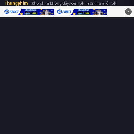
Thungphim
– Kho phim không đáy. Xem phim online miễn phí
HD 4K Vietsub, thuyết minh, lồng tiếng. Cập nhật nhanh 24/7,
×
không quảng cáo.
HỆ SINH THÁI
Thungphim
ĐANG XEM
RoPhim
PhimMoi
MotPhim
MotChill
GhienPhim