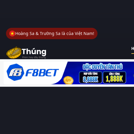
Hoàng Sa & Trường Sa là của Việt Nam!
H
Thungphim
– Kho phim không đáy. Xem phim online miễn phí
HD 4K Vietsub, thuyết minh, lồng tiếng. Cập nhật nhanh 24/7,
không quảng cáo.