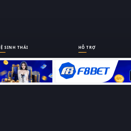
Ệ SINH THÁI
HỖ TRỢ
Giới thiệu
Thungphim
ĐANG XEM
Liên hệ
Hỏi – Đáp
RoPhim
Chính sách bảo mật
Điều khoản sử dụng
PhimMoi
Sitemap
MotPhim
MotChill
GhienPhim