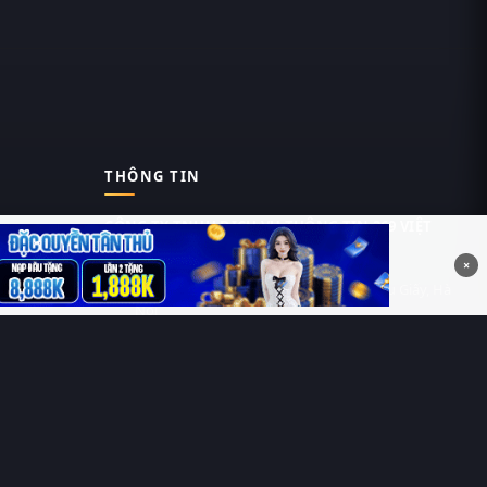
THÔNG TIN
CÔNG TY TNHH DỊCH VỤ THÔNG TIN 369 VIỆT
NAM
×
Tầng 6, Tòa nhà Việt Á, Số 9 Duy Tân, Cầu Giấy, Hà
Nội
MST: 0111055981
Nguyễn Hữu Thái Hùng
0912 588 787
contact@thung-phim.com