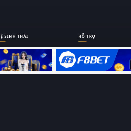
Ệ SINH THÁI
HỖ TRỢ
Giới thiệu
Thungphim
ĐANG XEM
Liên hệ
Hỏi – Đáp
RoPhim
Chính sách bảo mật
Điều khoản sử dụng
PhimMoi
Sitemap
MotPhim
MotChill
GhienPhim