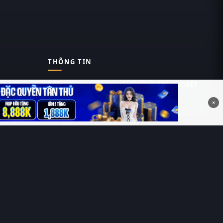
THÔNG TIN
CÔNG TY TNHH DỊCH VỤ THÔNG TIN 369 VIỆT
NAM
×
Tầng 6, Tòa nhà Việt Á, Số 9 Duy Tân, Cầu Giấy, Hà
Nội
MST: 0111055981
Nguyễn Hữu Thái Hùng
0912 588 787
contact@thung-phim.com