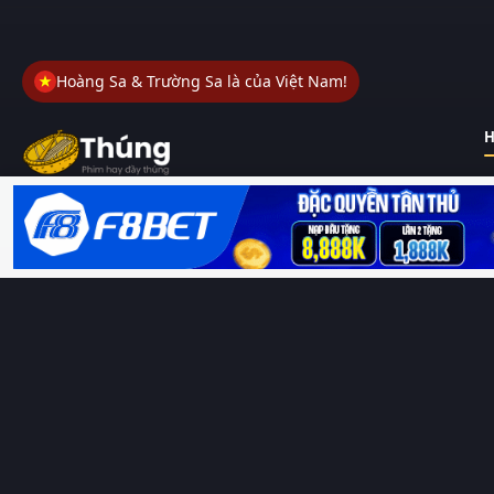
Hoàng Sa & Trường Sa là của Việt Nam!
H
Thungphim
– Kho phim không đáy. Xem phim online miễn phí
HD 4K Vietsub, thuyết minh, lồng tiếng. Cập nhật nhanh 24/7,
không quảng cáo.