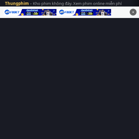
Thungphim
– Kho phim không đáy. Xem phim online miễn phí
HD 4K Vietsub, thuyết minh, lồng tiếng. Cập nhật nhanh 24/7,
×
không quảng cáo.
HỆ SINH THÁI
Thungphim
ĐANG XEM
RoPhim
PhimMoi
MotPhim
MotChill
GhienPhim