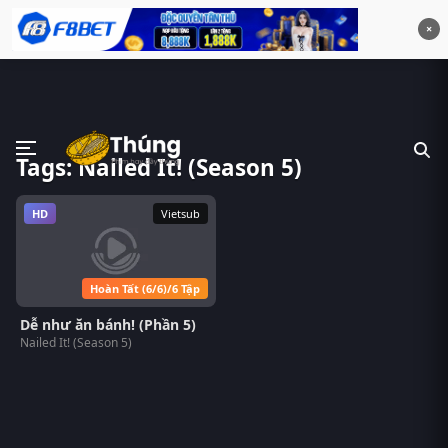
×
Tags: Nailed It! (Season 5)
HD
Vietsub
Hoàn Tất (6/6)/6 Tập
Dễ như ăn bánh! (Phần 5)
Nailed It! (Season 5)