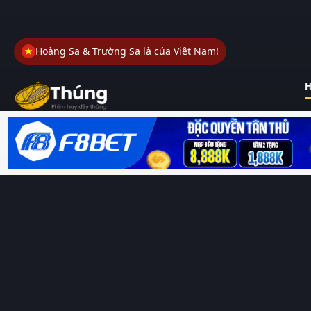
Hoàng Sa & Trường Sa là của Việt Nam!
H
Thungphim
– Kho phim không đáy. Xem phim online miễn phí
HD 4K Vietsub, thuyết minh, lồng tiếng. Cập nhật nhanh 24/7,
không quảng cáo.