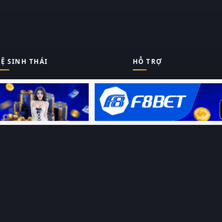
Ệ SINH THÁI
HỖ TRỢ
Giới thiệu
Thungphim
ĐANG XEM
Liên hệ
Hỏi – Đáp
RoPhim
Chính sách bảo mật
Điều khoản sử dụng
PhimMoi
Sitemap
MotPhim
MotChill
GhienPhim