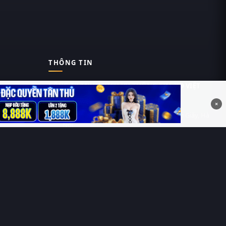
THÔNG TIN
CÔNG TY TNHH DỊCH VỤ THÔNG TIN 369 VIỆT
NAM
×
Tầng 6, Tòa nhà Việt Á, Số 9 Duy Tân, Cầu Giấy, Hà
Nội
MST: 0111055981
Nguyễn Hữu Thái Hùng
0912 588 787
contact@thung-phim.com