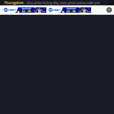
Thungphim
– Kho phim không đáy. Xem phim online miễn phí
HD 4K Vietsub, thuyết minh, lồng tiếng. Cập nhật nhanh 24/7,
×
không quảng cáo.
HỆ SINH THÁI
Thungphim
ĐANG XEM
RoPhim
PhimMoi
MotPhim
MotChill
GhienPhim