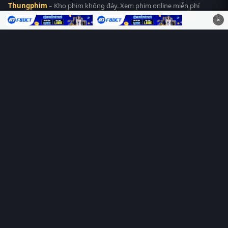
Thungphim
– Kho phim không đáy. Xem phim online miễn phí
HD 4K Vietsub, thuyết minh, lồng tiếng. Cập nhật nhanh 24/7,
×
không quảng cáo.
HỆ SINH THÁI
Thungphim
ĐANG XEM
RoPhim
PhimMoi
MotPhim
MotChill
GhienPhim