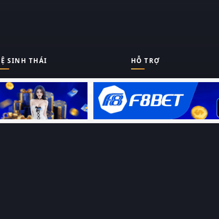
Ệ SINH THÁI
HỖ TRỢ
Giới thiệu
Thungphim
ĐANG XEM
Liên hệ
Hỏi – Đáp
RoPhim
Chính sách bảo mật
Điều khoản sử dụng
PhimMoi
Sitemap
MotPhim
MotChill
GhienPhim