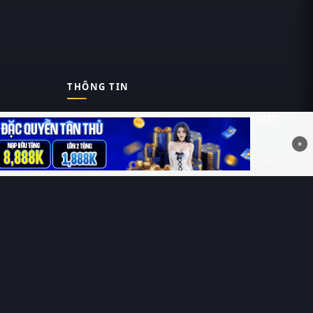
THÔNG TIN
CÔNG TY TNHH DỊCH VỤ THÔNG TIN 369 VIỆT
NAM
×
Tầng 6, Tòa nhà Việt Á, Số 9 Duy Tân, Cầu Giấy, Hà
Nội
MST: 0111055981
Nguyễn Hữu Thái Hùng
0912 588 787
contact@thung-phim.com