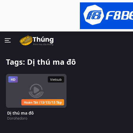
Tags: Dị thú ma đô
HD
Vietsub
Hoàn Tất (13/13)/13 Tập
Dị thú ma đô
Dorohedoro