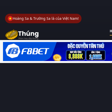
Hoàng Sa & Trường Sa là của Việt Nam!
H
Thungphim
– Kho phim không đáy. Xem phim online miễn phí
HD 4K Vietsub, thuyết minh, lồng tiếng. Cập nhật nhanh 24/7,
không quảng cáo.