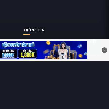
THÔNG TIN
CÔNG TY TNHH DỊCH VỤ THÔNG TIN 369 VIỆT
NAM
×
Tầng 6, Tòa nhà Việt Á, Số 9 Duy Tân, Cầu Giấy, Hà
Nội
MST: 0111055981
Nguyễn Hữu Thái Hùng
0912 588 787
contact@thung-phim.com