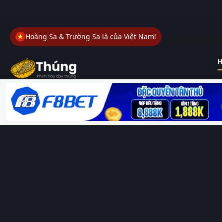
Hoàng Sa & Trường Sa là của Việt Nam!
H
Thungphim
– Kho phim không đáy. Xem phim online miễn phí
HD 4K Vietsub, thuyết minh, lồng tiếng. Cập nhật nhanh 24/7,
không quảng cáo.