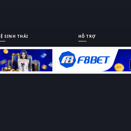
Ệ SINH THÁI
HỖ TRỢ
Giới thiệu
Thungphim
ĐANG XEM
Liên hệ
Hỏi – Đáp
RoPhim
Chính sách bảo mật
Điều khoản sử dụng
PhimMoi
Sitemap
MotPhim
MotChill
GhienPhim