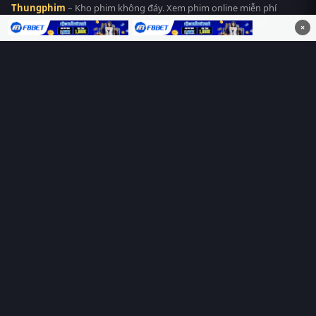
Thungphim
– Kho phim không đáy. Xem phim online miễn phí
HD 4K Vietsub, thuyết minh, lồng tiếng. Cập nhật nhanh 24/7,
×
không quảng cáo.
HỆ SINH THÁI
Thungphim
ĐANG XEM
RoPhim
PhimMoi
MotPhim
MotChill
GhienPhim