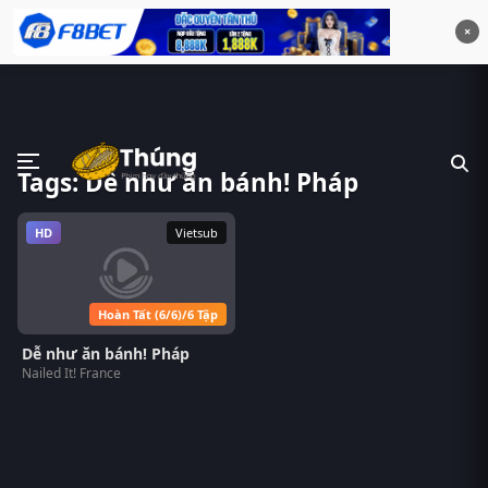
×
Tags: Dễ như ăn bánh! Pháp
HD
Vietsub
Hoàn Tất (6/6)/6 Tập
Dễ như ăn bánh! Pháp
Nailed It! France