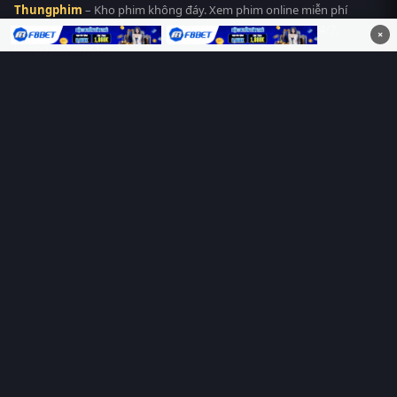
Thungphim
– Kho phim không đáy. Xem phim online miễn phí
HD 4K Vietsub, thuyết minh, lồng tiếng. Cập nhật nhanh 24/7,
×
không quảng cáo.
HỆ SINH THÁI
Thungphim
ĐANG XEM
RoPhim
PhimMoi
MotPhim
MotChill
GhienPhim