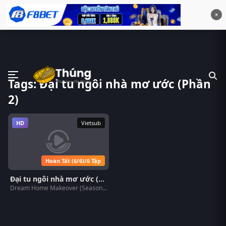
×
Tags: Đại tu ngôi nhà mơ ước (Phần
2)
HD
Vietsub
Hoàn Tất (6/6)/6 Tập
Đại tu ngôi nhà mơ ước (Phần 2)
Dream Home Makeover (Season 2)