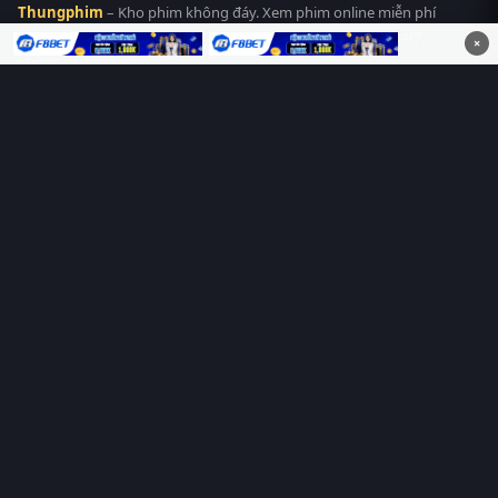
Thungphim
– Kho phim không đáy. Xem phim online miễn phí
HD 4K Vietsub, thuyết minh, lồng tiếng. Cập nhật nhanh 24/7,
×
không quảng cáo.
HỆ SINH THÁI
Thungphim
ĐANG XEM
RoPhim
PhimMoi
MotPhim
MotChill
GhienPhim