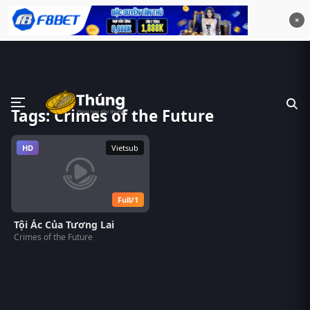
×
Tags: Crimes of the Future
HD
Vietsub
Full/1
Tội Ác Của Tương Lai
Crimes of the Future