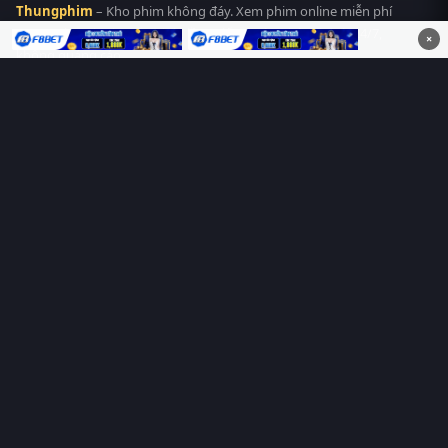
Thungphim
– Kho phim không đáy. Xem phim online miễn phí
HD 4K Vietsub, thuyết minh, lồng tiếng. Cập nhật nhanh 24/7,
×
không quảng cáo.
HỆ SINH THÁI
Thungphim
ĐANG XEM
RoPhim
PhimMoi
MotPhim
MotChill
GhienPhim