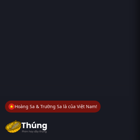
Hoàng Sa & Trường Sa là của Việt Nam!