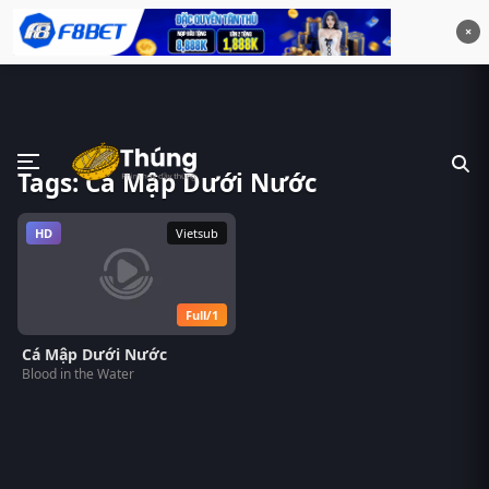
×
Tags: Cá Mập Dưới Nước
HD
Vietsub
Full/1
Cá Mập Dưới Nước
Blood in the Water