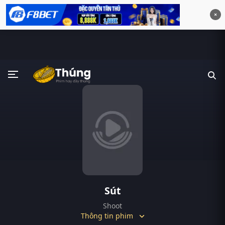
×
Sút
Shoot
Thông tin phim