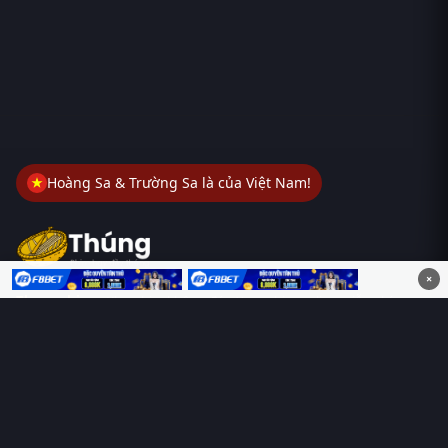
Hoàng Sa & Trường Sa là của Việt Nam!
×
Thungphim
– Kho phim không đáy. Xem phim online miễn phí
HD 4K Vietsub, thuyết minh, lồng tiếng. Cập nhật nhanh 24/7,
không quảng cáo.
HỆ SINH THÁI