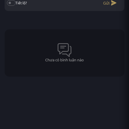
Gửi
Tiết lộ?
Chưa có bình luận nào