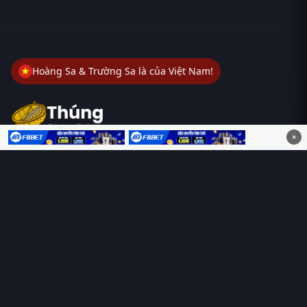
Hoàng Sa & Trường Sa là của Việt Nam!
×
Thungphim
– Kho phim không đáy. Xem phim online miễn phí
HD 4K Vietsub, thuyết minh, lồng tiếng. Cập nhật nhanh 24/7,
không quảng cáo.
HỆ SINH THÁI
Thungphim
ĐANG XEM