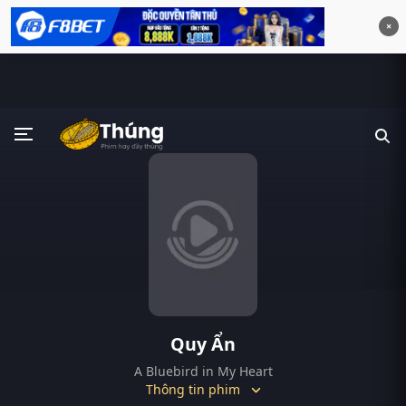
×
Quy Ẩn
A Bluebird in My Heart
Thông tin phim