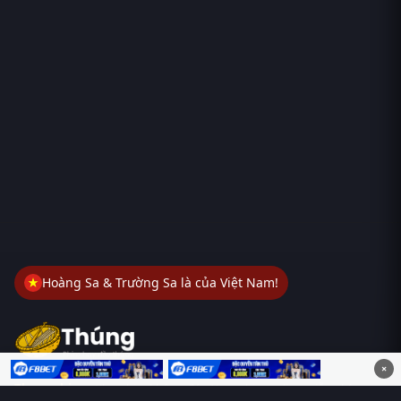
Hoàng Sa & Trường Sa là của Việt Nam!
×
Thungphim
– Kho phim không đáy. Xem phim online miễn phí