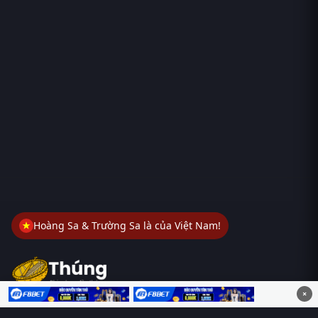
Hoàng Sa & Trường Sa là của Việt Nam!
×
Thungphim
– Kho phim không đáy. Xem phim online miễn phí