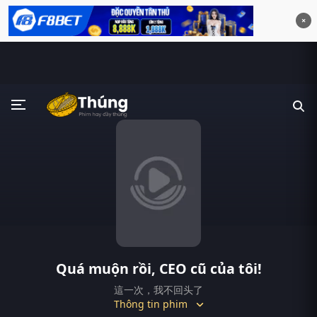
×
Quá muộn rồi, CEO cũ của tôi!
這一次，我不回头了
Thông tin phim