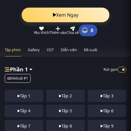
Xem Ngay
0
Yêu thích
Thêm vào
Chia sẻ
Tập phim
Gallery
OST
Diễn viên
Đề xuất
Phần 1
Rút gọn
Vietsub #1
Tập 1
Tập 2
Tập 3
Tập 4
Tập 5
Tập 6
Tập 7
Tập 8
Tập 9