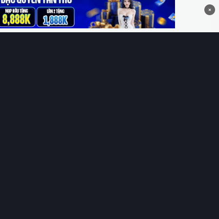
×
THÔNG TIN
CÔNG TY TNHH DỊCH VỤ THÔNG TIN 369 VIỆT
NAM