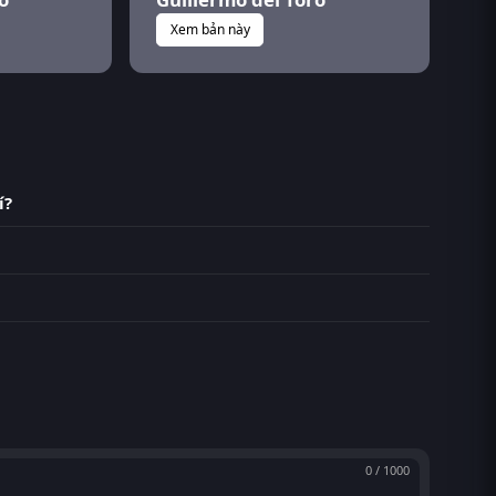
Xem bản này
í?
0 / 1000