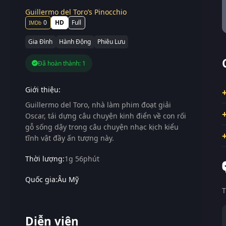
Guillermo del Toro’s Pinocchio
0
HD
Full
Gia Đình
Hành Động
Phiêu Lưu
Đã hoàn thành: 1
Giới thiệu:
Guillermo del Toro, nhà làm phim đoạt giải
Oscar, tái dựng câu chuyện kinh điển về con rối
gỗ sống dậy trong câu chuyện nhạc kịch kiểu
tĩnh vật đầy ấn tượng này.
Thời lượng:
1g 56phút
Quốc gia:
Âu Mỹ
T
Diễn viên