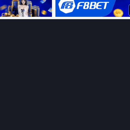
Ệ SINH THÁI
HỖ TRỢ
Giới thiệu
Thungphim
ĐANG XEM
Liên hệ