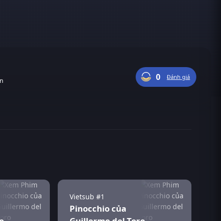
0
Đánh giá
ận
Vietsub #1
Pinocchio của
o
Guillermo del Toro