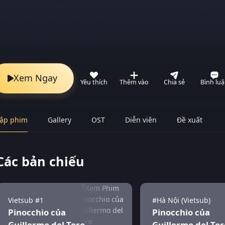
Xem Ngay
Yêu thích
Thêm vào
Chia sẻ
Bình lu
ập phim
Gallery
OST
Diễn viên
Đề xuất
Các bản chiếu
Vietsub #1
#Hà Nội (Vietsub)
Pinocchio của
Pinocchio của
Guillermo del Toro
Guillermo del Tor