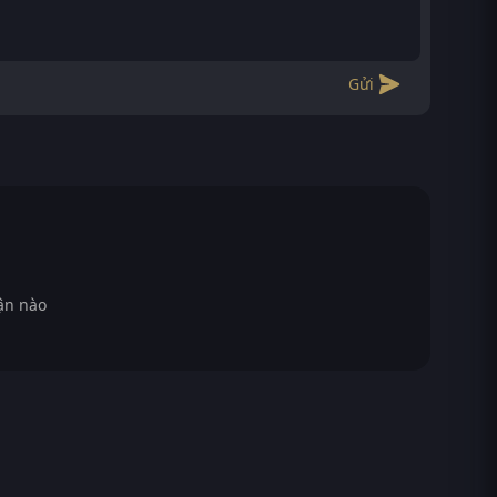
Gửi
ận nào