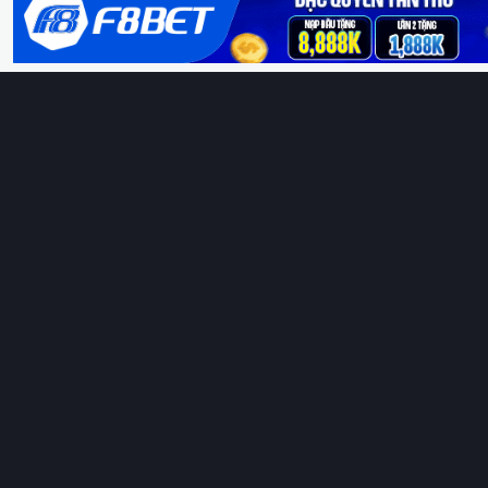
Hoàng Sa & Trường Sa là của Việt Nam!
H
Thungphim
– Kho phim không đáy. Xem phim online miễn phí