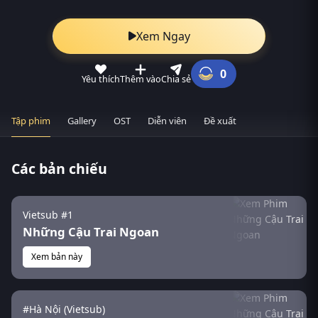
Xem Ngay
0
Yêu thích
Thêm vào
Chia sẻ
Tập phim
Gallery
OST
Diễn viên
Đề xuất
Các bản chiếu
Vietsub #1
Những Cậu Trai Ngoan
Xem bản này
#Hà Nội (Vietsub)