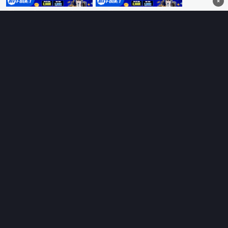
×
Thungphim
– Kho phim không đáy. Xem phim online miễn phí
HD 4K Vietsub, thuyết minh, lồng tiếng. Cập nhật nhanh 24/7,
không quảng cáo.
HỆ SINH THÁI
Thungphim
ĐANG XEM
RoPhim
PhimMoi
MotPhim
MotChill
GhienPhim