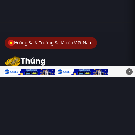
Hoàng Sa & Trường Sa là của Việt Nam!
×
Thungphim
– Kho phim không đáy. Xem phim online miễn phí
HD 4K Vietsub, thuyết minh, lồng tiếng. Cập nhật nhanh 24/7,
không quảng cáo.
HỆ SINH THÁI