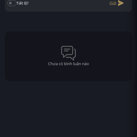
Gửi
Tiết lộ?
Chưa có bình luận nào