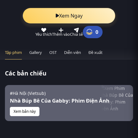
Xem Ngay
0
Yêu thích
Thêm vào
Chia sẻ
Tập phim
Gallery
OST
Diễn viên
Đề xuất
Các bản chiếu
#Hà Nội (Vietsub)
Nhà Búp Bê Của Gabby: Phim Điện Ảnh
Xem bản này