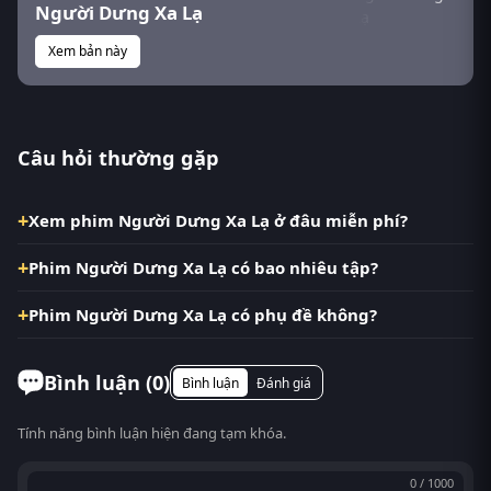
Người Dưng Xa Lạ
Xem bản này
Câu hỏi thường gặp
Xem phim Người Dưng Xa Lạ ở đâu miễn phí?
Phim Người Dưng Xa Lạ có bao nhiêu tập?
Phim Người Dưng Xa Lạ có phụ đề không?
Bình luận (
0
)
Bình luận
Đánh giá
Tính năng bình luận hiện đang tạm khóa.
0 / 1000