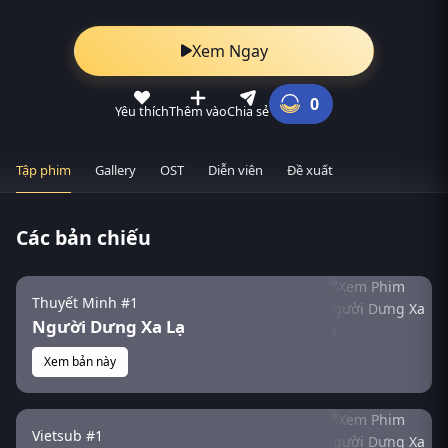
Xem Ngay
0
Yêu thích
Thêm vào
Chia sẻ
Tập phim
Gallery
OST
Diễn viên
Đề xuất
Các bản chiếu
Thuyết Minh #1
Người Dưng Xa Lạ
Xem bản này
Vietsub #1