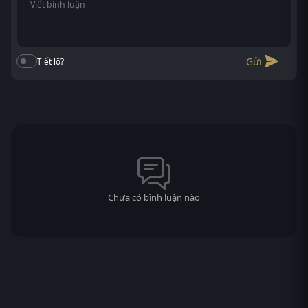
Gửi
Tiết lộ?
Chưa có bình luận nào