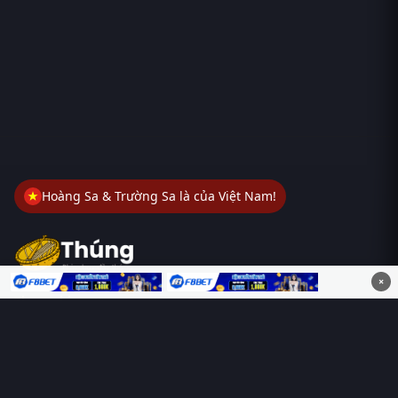
Hoàng Sa & Trường Sa là của Việt Nam!
×
Thungphim
– Kho phim không đáy. Xem phim online miễn phí
HD 4K Vietsub, thuyết minh, lồng tiếng. Cập nhật nhanh 24/7,
không quảng cáo.