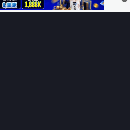
THÔNG TIN
CÔNG TY TNHH DỊCH VỤ THÔNG TIN 369 VIỆT
NAM