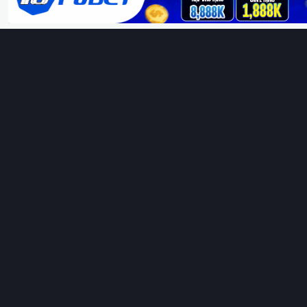
Hoàng Sa & Trường Sa là của Việt Nam!
H
Thungphim
– Kho phim không đáy. Xem phim online miễn phí
HD 4K Vietsub, thuyết minh, lồng tiếng. Cập nhật nhanh 24/7,