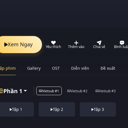
Xem Ngay
Yêu thích
Thêm vào
Chia sẻ
Bình lu
ập phim
Gallery
OST
Diễn viên
Đề xuất
Phần 1
Vietsub #1
Vietsub #2
Vietsub #3
Tập 1
Tập 2
Tập 3