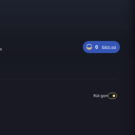
0
Đánh giá
ận
Rút gọn