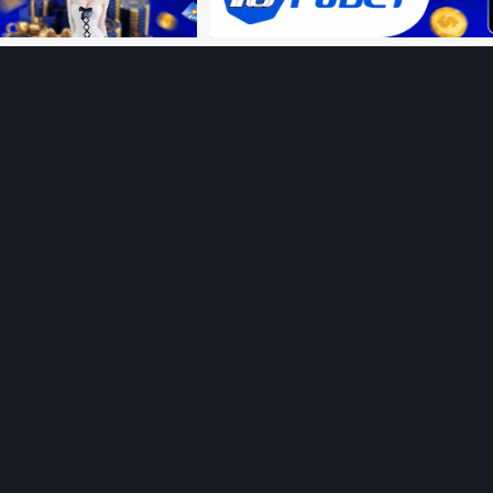
Ệ SINH THÁI
HỖ TRỢ
Giới thiệu
Thungphim
ĐANG XEM
Liên hệ
Hỏi – Đáp
RoPhim