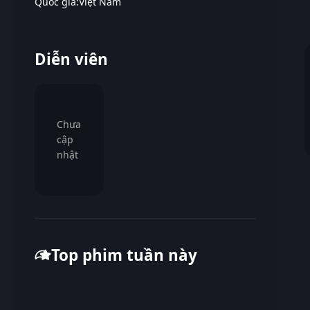
Quốc gia:
Việt Nam
Diễn viên
Chưa
cập
nhật
Top phim tuần này