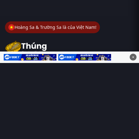
Hoàng Sa & Trường Sa là của Việt Nam!
×
Thungphim
– Kho phim không đáy. Xem phim online miễn phí
HD 4K Vietsub, thuyết minh, lồng tiếng. Cập nhật nhanh 24/7,
không quảng cáo.
HỆ SINH THÁI
Thungphim
ĐANG XEM
RoPhim