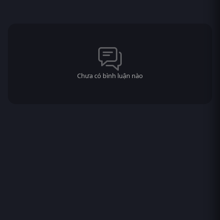
Chưa có bình luận nào