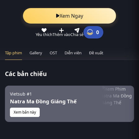
Xem Ngay
0
Yêu thích
Thêm vào
Chia sẻ
Tập phim
Gallery
OST
Diễn viên
Đề xuất
Các bản chiếu
Vietsub #1
Natra Ma Đồng Giáng Thế
Xem bản này