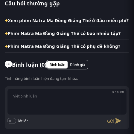
Câu hỏi thường gặp
Xem phim Natra Ma Đồng Giáng Thế ở đâu miễn phí?
Phim Natra Ma Đồng Giáng Thế có bao nhiêu tập?
Phim Natra Ma Đồng Giáng Thế có phụ đề không?
Bình luận (
0
)
Bình luận
Đánh giá
Tính năng bình luận hiện đang tạm khóa.
0 / 1000
Gửi
Tiết lộ?