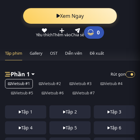
Xem Ngay
0
Yêu thích
Thêm vào
Chia sẻ
Tập phim
Gallery
OST
Diễn viên
Đề xuất
Phần 1
Rút gọn
Vietsub #1
Vietsub #2
Vietsub #3
Vietsub #4
Vietsub #5
Vietsub #6
Vietsub #7
Tập 1
Tập 2
Tập 3
Tập 4
Tập 5
Tập 6