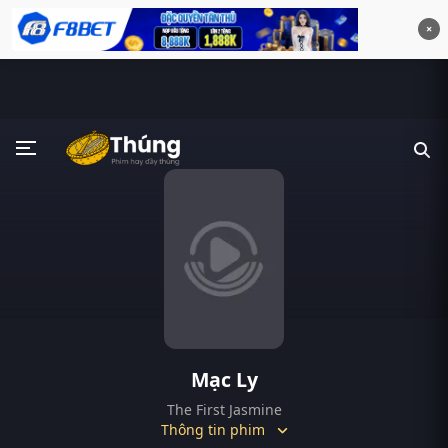
×
Mạc Ly
The First Jasmine
Thông tin phim