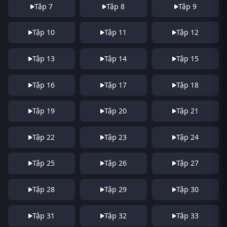
Tập 7
Tập 8
Tập 9
Tập 10
Tập 11
Tập 12
Tập 13
Tập 14
Tập 15
Tập 16
Tập 17
Tập 18
Tập 19
Tập 20
Tập 21
Tập 22
Tập 23
Tập 24
Tập 25
Tập 26
Tập 27
Tập 28
Tập 29
Tập 30
Tập 31
Tập 32
Tập 33