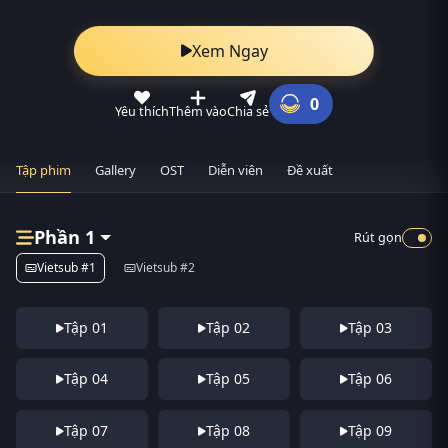
Xem Ngay
0
Yêu thích
Thêm vào
Chia sẻ
Tập phim
Gallery
OST
Diễn viên
Đề xuất
Phần 1
Rút gọn
Vietsub #1
Vietsub #2
Tập 01
Tập 02
Tập 03
Tập 04
Tập 05
Tập 06
Tập 07
Tập 08
Tập 09