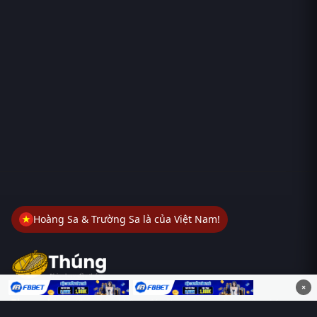
Hoàng Sa & Trường Sa là của Việt Nam!
×
Thungphim
– Kho phim không đáy. Xem phim online miễn phí