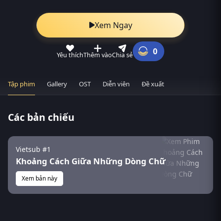
Xem Ngay
0
Yêu thích
Thêm vào
Chia sẻ
Tập phim
Gallery
OST
Diễn viên
Đề xuất
Các bản chiếu
Vietsub #1
Khoảng Cách Giữa Những Dòng Chữ
Xem bản này