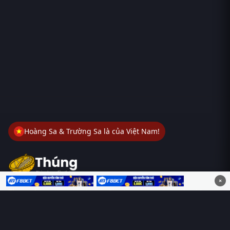
Hoàng Sa & Trường Sa là của Việt Nam!
×
Thungphim
– Kho phim không đáy. Xem phim online miễn phí
HD 4K Vietsub, thuyết minh, lồng tiếng. Cập nhật nhanh 24/7,
không quảng cáo.