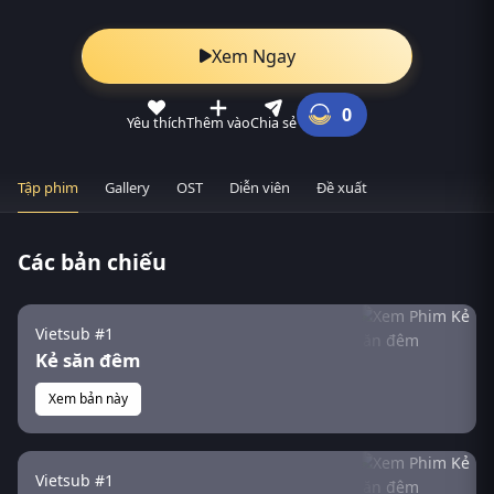
Xem Ngay
0
Yêu thích
Thêm vào
Chia sẻ
Tập phim
Gallery
OST
Diễn viên
Đề xuất
Các bản chiếu
Vietsub #1
Kẻ săn đêm
Xem bản này
Vietsub #1