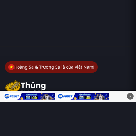
Hoàng Sa & Trường Sa là của Việt Nam!
×
Thungphim
– Kho phim không đáy. Xem phim online miễn phí
HD 4K Vietsub, thuyết minh, lồng tiếng. Cập nhật nhanh 24/7,
không quảng cáo.